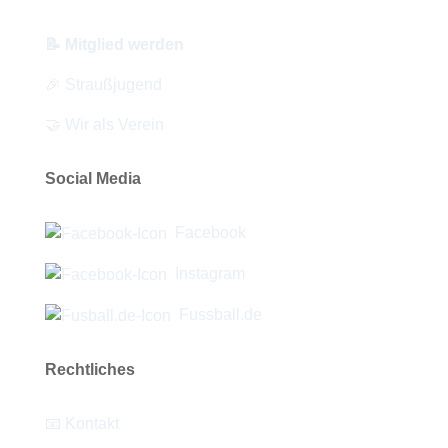
📝 Mitglied werden
🎉 Straußjugend
🤝 Wir als Verein
Social Media
Facebook
Instagram
Fussball.de
Rechtliches
📧 Kontakt