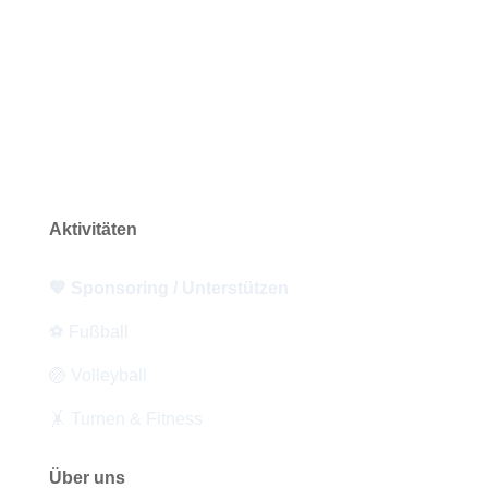
Aktivitäten
💙 Sponsoring / Unterstützen
⚽ Fußball
🏐 Volleyball
🤸 Turnen & Fitness
Über uns