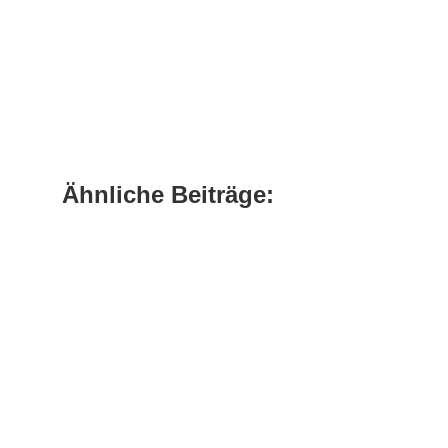
Ähnliche Beiträge:
Im Moment läufts nicht. Sowohl die
erste, als auch die zweite Mannschaft
waren heute in Erfenbach zu Gast bei