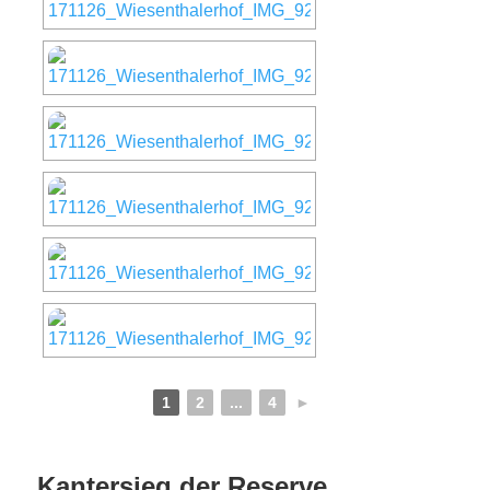
1
2
...
4
►
Kantersieg der Reserve