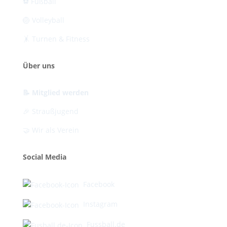
⚽ Fußball
🏐 Volleyball
🤸 Turnen & Fitness
Über uns
📝 Mitglied werden
🎉 Straußjugend
🤝 Wir als Verein
Social Media
Facebook
Instagram
Fussball.de