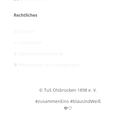
Rechtliches
📧 Kontakt
🔹 Impressum
🔒 Datenschutzerklärung
🛡️ Privatsphäre & Einwilligungen
© TuS Olsbrücken 1898 e. V.
#zusammenEins #blauUndWeiß
💙🤍