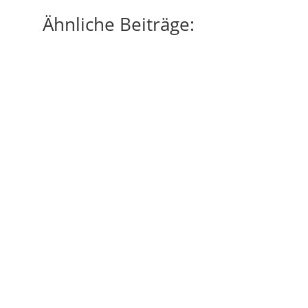
Ähnliche Beiträge:
Am Sonntag, 21. September war die
Zweitbesetzung der SG Otterbach-
Otterberg in Olsbrücken zu Gast. Das
Spiel endete...