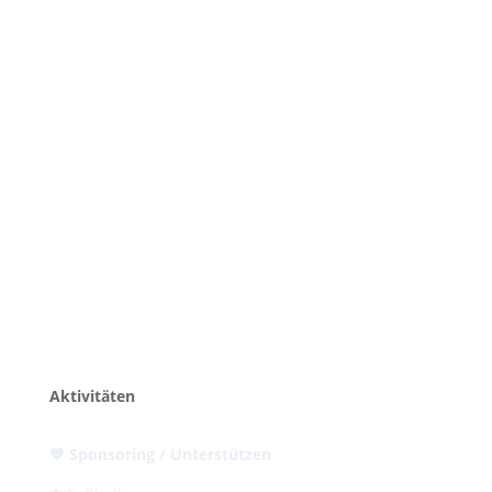
Heute empfing der TuS Olsbrücken die
zweite und dritte Mannschaft der SG
Katzweiler zum heiß erwarteten...
Aktivitäten
💙 Sponsoring / Unterstützen