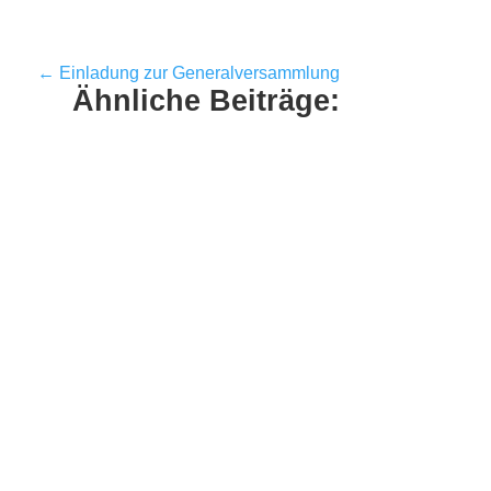
←
Einladung zur Generalversammlung
Ähnliche Beiträge:
Im Moment läufts nicht. Sowohl die erste,
als auch die zweite Mannschaft waren
heute in Erfenbach zu Gast bei der...