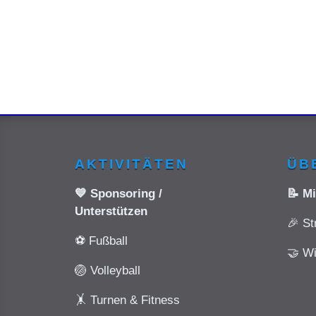
AKTIVITÄTEN
ÜB
💙 Sponsoring /
📝 M
Unterstützen
🎉 St
⚽ Fußball
🤝 Wi
🏐 Volleyball
🤸 Turnen & Fitness