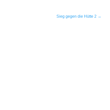
Sieg gegen die Hütte 2
→
Der gestrige Spieltag war nur für die
zweite Mannschaft erfolgreich. Sie siegte
gegen die Zweite der SC Erlenbach mit...