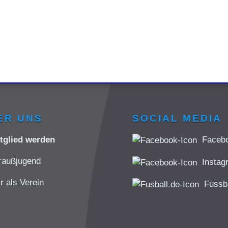
ER UNS
SOCIAL MEDIA
itglied werden
Faceb
raußjugend
Instag
r als Verein
Fussba