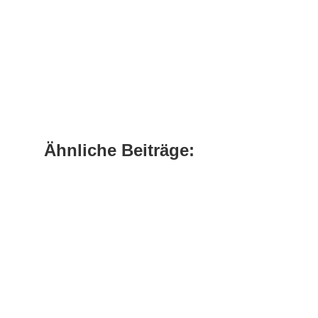
Ähnliche Beiträge:
Am Sonntag, 21. September war die
Zweitbesetzung der SG Otterbach-