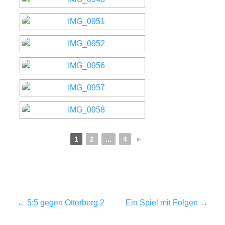
1
2
...
4
►
←
5:5 gegen Otterberg 2
Ein Spiel mit Folgen
→